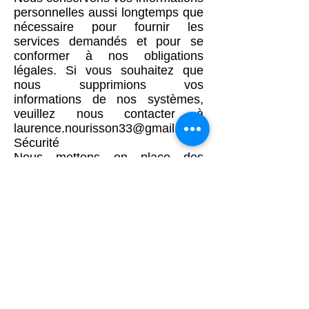
personnelles aussi longtemps que
nécessaire pour fournir les
services demandés et pour se
conformer à nos obligations
légales. Si vous souhaitez que
nous supprimions vos
informations de nos systèmes,
veuillez nous contacter à
laurence.nourisson33@gmail.com
Sécurité
Nous mettons en place des
mesures de sécurité appropriées
pour protéger vos informations
contre tout accès non autorisé,
altération, divulgation ou
destruction.
Vos droits
Vous avez le droit de demander
l'accès, la rectification ou la
suppression de vos informations
personnelles. Vous pouvez