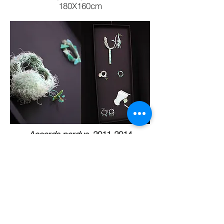
180X160cm
Accords perdus
,
2011-2014
déchets plastiques sur bois
peint,160X60