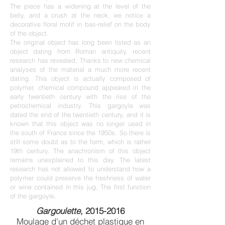
The piece has a widening at the level of the
belly, and a crush at the neck, we notice a
decorative floral motif in bas-relief on the body
of the object.
The original object has long been listed as an
object dating from Roman antiquity, recent
research has revealed, Thanks to new chemical
analyses of the material a much more recent
dating. This object is actually composed of
polymer, chemical compound appeared in the
early twentieth century with the rise of the
petrochemical industry. This gargoyle was
dated the end of the twentieth century, and it is
known that this object was no longer used in
the south of France since the 1950s. So there is
still some doubt as to the form, which is rather
19th century. The anachronism of this object
remains unexplained to this day. The latest
research has not allowed to understand how a
polymer could preserve the freshness of water
or wine contained in this jug, The first function
of the gargoyle.
Gargoulette
,
2015-2016
Moulage d'un déchet plastique en