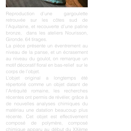
Reproduction d’une gargoulette
retrouvée sur les côtes sud de
l’Aquitaine, et recouverte d’une patine
bronze, dans les ateliers Nourisson,
Gironde. 64 tirages.
La pièce présente un éventrement au
niveau de la panse, et un écrasement
au niveau du goulot, on remarque un
motif décoratif floral en bas-relief sur le
corps de l’objet.
L’objet original a longtemps été
répertorié comme un objet datant de
l’Antiquité romaine, les recherches
récentes ont permis de révéler, grâce à
de nouvelles analyses chimiques du
matériau une datation beaucoup plus
récente. Cet objet est effectivement
composé de polymère, composé
chimique apparu au début du XXème